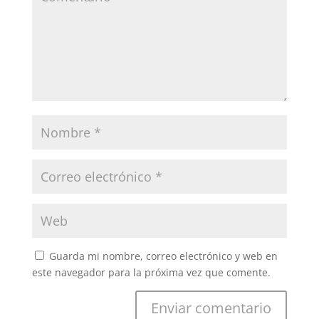
Guarda mi nombre, correo electrónico y web en
este navegador para la próxima vez que comente.