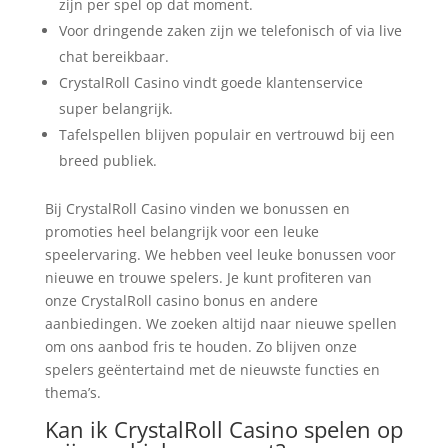
zijn per spel op dat moment.
Voor dringende zaken zijn we telefonisch of via live
chat bereikbaar.
CrystalRoll Casino vindt goede klantenservice
super belangrijk.
Tafelspellen blijven populair en vertrouwd bij een
breed publiek.
Bij CrystalRoll Casino vinden we bonussen en
promoties heel belangrijk voor een leuke
speelervaring. We hebben veel leuke bonussen voor
nieuwe en trouwe spelers. Je kunt profiteren van
onze CrystalRoll casino bonus en andere
aanbiedingen. We zoeken altijd naar nieuwe spellen
om ons aanbod fris te houden. Zo blijven onze
spelers geëntertaind met de nieuwste functies en
thema’s.
Kan ik CrystalRoll Casino spelen op