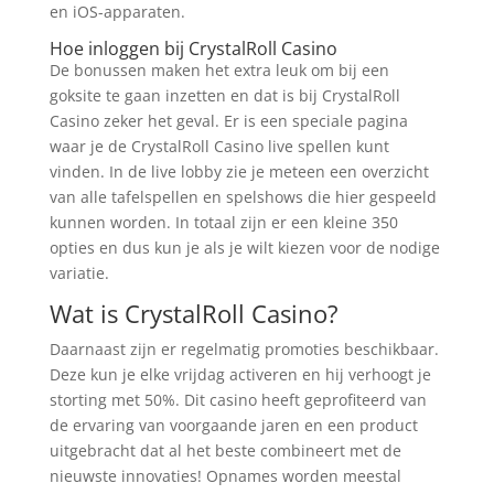
en iOS-apparaten.
Hoe inloggen bij CrystalRoll Casino
De bonussen maken het extra leuk om bij een
goksite te gaan inzetten en dat is bij CrystalRoll
Casino zeker het geval. Er is een speciale pagina
waar je de CrystalRoll Casino live spellen kunt
vinden. In de live lobby zie je meteen een overzicht
van alle tafelspellen en spelshows die hier gespeeld
kunnen worden. In totaal zijn er een kleine 350
opties en dus kun je als je wilt kiezen voor de nodige
variatie.
Wat is CrystalRoll Casino?
Daarnaast zijn er regelmatig promoties beschikbaar.
Deze kun je elke vrijdag activeren en hij verhoogt je
storting met 50%. Dit casino heeft geprofiteerd van
de ervaring van voorgaande jaren en een product
uitgebracht dat al het beste combineert met de
nieuwste innovaties! Opnames worden meestal