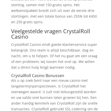
storting, samen met 150 gratis spins. Het
welkomstpakket breidt zich uit over de eerste drie
stortingen, met een totale bonus van 255% tot €450
en 250 gratis spins.
Veelgestelde vragen CrystalRoll
Casino
CrystalRoll Casino vindt goede klantenservice super
belangrijk. Ons team is altijd beschikbaar, dag en
nacht, om u te helpen. Of het nu gaat om een vraag
of een probleem, wij lossen het snel op. We willen
dat u direct hulp krijgt wanneer nodig.
CrystalRoll Casino Bonussen
Als u op zoek bent naar een nieuw casino met
langetermijnperspectieven, is CrystalRoll het
overwegen waard. U zult niet teleurgesteld worden
en uw saldo snel kunnen laten groeien bij hen. Een
ander handig kenmerk van CrystalRoll zijn de snelle
transacties. CrystalRoll gebruikt SSL-codering om de