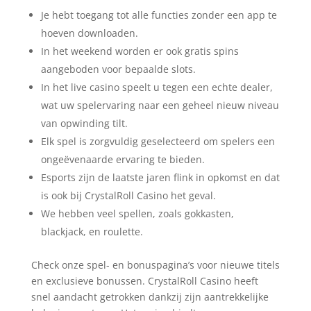
Je hebt toegang tot alle functies zonder een app te
hoeven downloaden.
In het weekend worden er ook gratis spins
aangeboden voor bepaalde slots.
In het live casino speelt u tegen een echte dealer,
wat uw spelervaring naar een geheel nieuw niveau
van opwinding tilt.
Elk spel is zorgvuldig geselecteerd om spelers een
ongeëvenaarde ervaring te bieden.
Esports zijn de laatste jaren flink in opkomst en dat
is ook bij CrystalRoll Casino het geval.
We hebben veel spellen, zoals gokkasten,
blackjack, en roulette.
Check onze spel- en bonuspagina’s voor nieuwe titels
en exclusieve bonussen. CrystalRoll Casino heeft
snel aandacht getrokken dankzij zijn aantrekkelijke