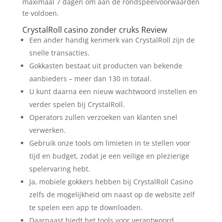
maximaal 7 dagen om aan de rondspeelvoorwaarden
te voldoen.
CrystalRoll casino zonder cruks Review
Een ander handig kenmerk van CrystalRoll zijn de
snelle transacties.
Gokkasten bestaat uit producten van bekende
aanbieders – meer dan 130 in totaal.
U kunt daarna een nieuw wachtwoord instellen en
verder spelen bij CrystalRoll.
Operators zullen verzoeken van klanten snel
verwerken.
Gebruik onze tools om limieten in te stellen voor
tijd en budget, zodat je een veilige en plezierige
spelervaring hebt.
Ja, mobiele gokkers hebben bij CrystalRoll Casino
zelfs de mogelijkheid om naast op de website zelf
te spelen een app te downloaden.
Daarnaast biedt het tools voor verantwoord