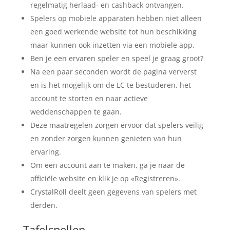
regelmatig herlaad- en cashback ontvangen.
Spelers op mobiele apparaten hebben niet alleen
een goed werkende website tot hun beschikking
maar kunnen ook inzetten via een mobiele app.
Ben je een ervaren speler en speel je graag groot?
Na een paar seconden wordt de pagina ververst
en is het mogelijk om de LC te bestuderen, het
account te storten en naar actieve
weddenschappen te gaan.
Deze maatregelen zorgen ervoor dat spelers veilig
en zonder zorgen kunnen genieten van hun
ervaring.
Om een account aan te maken, ga je naar de
officiële website en klik je op «Registreren».
CrystalRoll deelt geen gegevens van spelers met
derden.
Tafelspellen