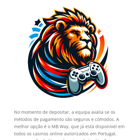
No momento de depositar, a equipa avalia se os
métodos de pagamento são seguros e cómodos. A
melhor opção é o MB Way, que já está disponível em
todos os casinos online autorizados em Portugal,