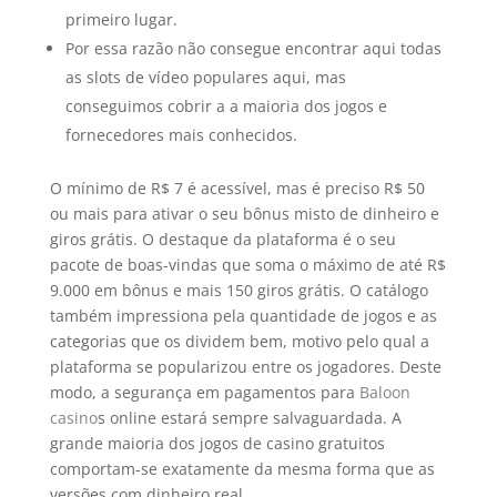
primeiro lugar.
Por essa razão não consegue encontrar aqui todas
as slots de vídeo populares aqui, mas
conseguimos cobrir a a maioria dos jogos e
fornecedores mais conhecidos.
O mínimo de R$ 7 é acessível, mas é preciso R$ 50
ou mais para ativar o seu bônus misto de dinheiro e
giros grátis. O destaque da plataforma é o seu
pacote de boas-vindas que soma o máximo de até R$
9.000 em bônus e mais 150 giros grátis. O catálogo
também impressiona pela quantidade de jogos e as
categorias que os dividem bem, motivo pelo qual a
plataforma se popularizou entre os jogadores. Deste
modo, a segurança em pagamentos para
Baloon
casino
s online estará sempre salvaguardada. A
grande maioria dos jogos de casino gratuitos
comportam-se exatamente da mesma forma que as
versões com dinheiro real.