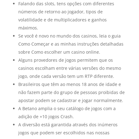
Falando das slots, tens opções com diferentes
números de retorno ao jogador, tipos de
volatilidade e de multiplicadores e ganhos
máximos.
Se você é novo no mundo dos casinos, leia o guia
Como Começar e as minhas instruções detalhadas
sobre Como escolher um casino online.
Alguns provedores de jogos permitem que os
casinos escolham entre várias versões do mesmo
jogo, onde cada versão tem um RTP diferente.
Brasileiros que têm ao menos 18 anos de idade e
não fazem parte do grupo de pessoas proibidas de
apostar podem se cadastrar e jogar normalmente.
A Betano amplia o seu catálogo de jogos com a
adição de +10 jogos Crash.
A diversão está garantida através dos inúmeros
jogos que podem ser escolhidos nas nossas