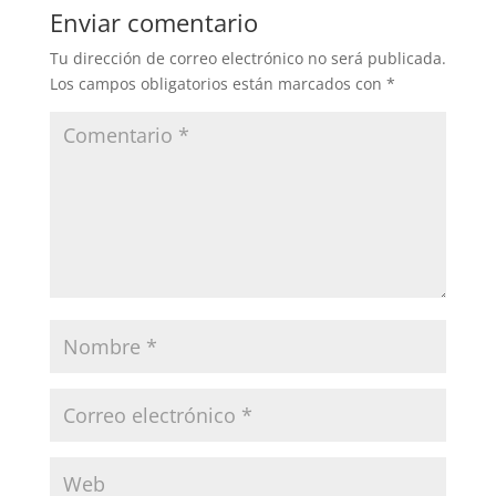
Enviar comentario
Tu dirección de correo electrónico no será publicada.
Los campos obligatorios están marcados con
*