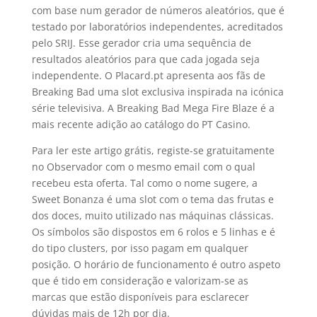
com base num gerador de números aleatórios, que é
testado por laboratórios independentes, acreditados
pelo SRIJ. Esse gerador cria uma sequência de
resultados aleatórios para que cada jogada seja
independente. O Placard.pt apresenta aos fãs de
Breaking Bad uma slot exclusiva inspirada na icónica
série televisiva. A Breaking Bad Mega Fire Blaze é a
mais recente adição ao catálogo do PT Casino.
Para ler este artigo grátis, registe-se gratuitamente
no Observador com o mesmo email com o qual
recebeu esta oferta. Tal como o nome sugere, a
Sweet Bonanza é uma slot com o tema das frutas e
dos doces, muito utilizado nas máquinas clássicas.
Os símbolos são dispostos em 6 rolos e 5 linhas e é
do tipo clusters, por isso pagam em qualquer
posição. O horário de funcionamento é outro aspeto
que é tido em consideração e valorizam-se as
marcas que estão disponíveis para esclarecer
dúvidas mais de 12h por dia.