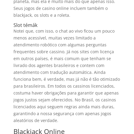
planeta, mas ela é muito mais do que apenas isso.
Seus jogos de casino online incluem também o
blackjack, os slots e a roleta.
Slot témák
Notei que, com isso, o chat ao vivo ficou um pouco
menos acessível, muitas vezes limitado a
atendimento robótico com algumas perguntas
frequentes sobre cassino. Já nos sites com licença
em outros países, é mais comum que tenham se
livrado dos agentes brasileiros e contem com
atendimento com tradução automática. Ainda
funciona bem, é verdade, mas já não é tão otimizado
para brasileiros. Em todos os cassinos licenciados,
costuma haver obrigações para garantir que apenas
jogos justos sejam oferecidos. No Brasil, os casinos
licenciados aqui seguem regras ainda mais duras,
garantindo a nossa segurança com apenas jogos
aleatórios de verdade.
Blackjack Online