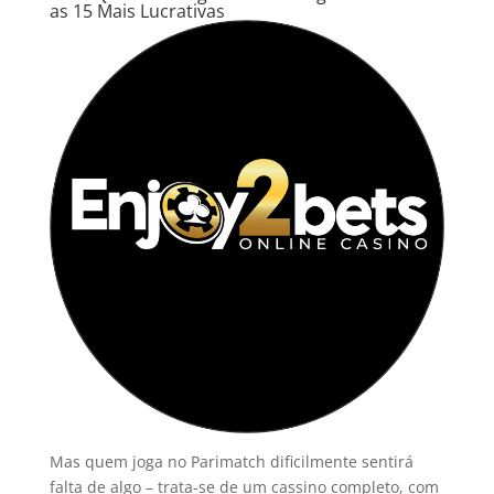
as 15 Mais Lucrativas
Mas quem joga no Parimatch dificilmente sentirá
falta de algo – trata-se de um cassino completo, com