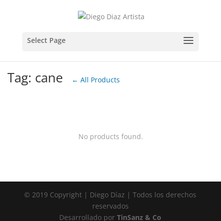
Tag: cane
← All Products
No products found.
© 2019 Copyright | Diego Díaz | Todos los derechos
reservados
Desarrollado por
TinSanz & Co