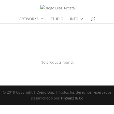
ARTWORKS
STUDIO
INFO
No products found.
© 2019 Copyright | Diego Díaz | Todos los derechos reservados
Desarrollado por
TinSanz & Co