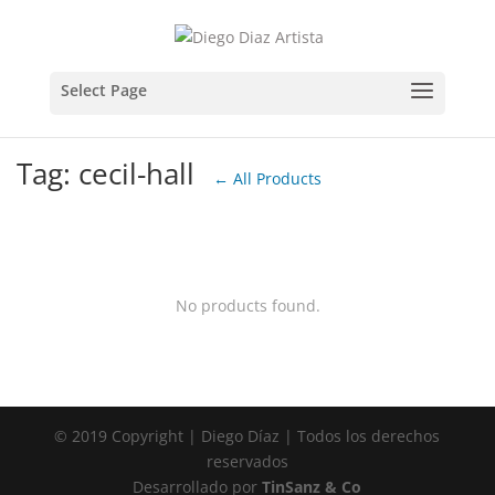
Tag: cecil-hall
← All Products
No products found.
© 2019 Copyright | Diego Díaz | Todos los derechos
reservados
Desarrollado por
TinSanz & Co