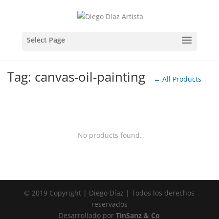
Tag: canvas-oil-painting
← All Products
No products found.
© 2019 Copyright | Diego Díaz | Todos los derechos
reservados
Desarrollado por
TinSanz & Co