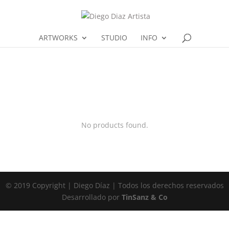
ARTWORKS
STUDIO
INFO
No products found.
© 2019 Copyright | Diego Díaz | Todos los derechos reservados
Desarrollado por
TinSanz & Co