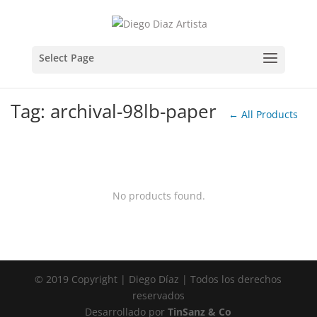
Tag: archival-98lb-paper
← All Products
No products found.
© 2019 Copyright | Diego Díaz | Todos los derechos
reservados
Desarrollado por
TinSanz & Co