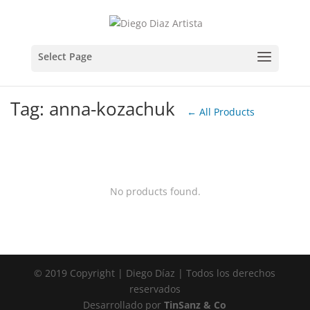
Tag: anna-kozachuk
← All Products
No products found.
© 2019 Copyright | Diego Díaz | Todos los derechos
reservados
Desarrollado por
TinSanz & Co